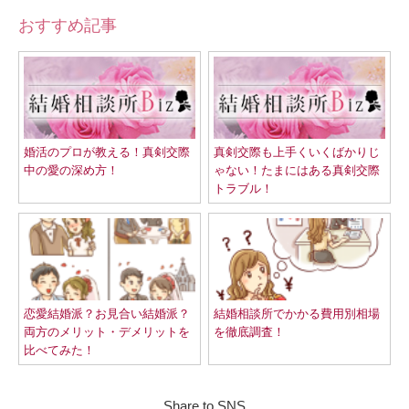
おすすめ記事
婚活のプロが教える！真剣交際
真剣交際も上手くいくばかりじ
中の愛の深め方！
ゃない！たまにはある真剣交際
トラブル！
恋愛結婚派？お見合い結婚派？
結婚相談所でかかる費用別相場
両方のメリット・デメリットを
を徹底調査！
比べてみた！
Share to SNS