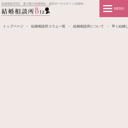
結婚相談所BIZ 最大級の結婚相談・婚活ポータルサイト
結婚相談所事業者情報や婚活お見合いの悩み、対策を紹介します。
MENU
トップページ
結婚相談所コラム一覧
結婚相談所について
早く結婚