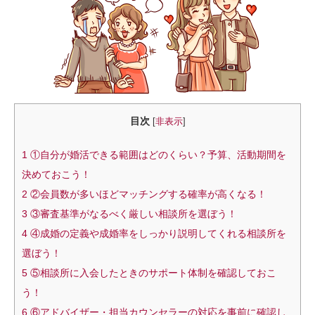
目次
[
非表示
]
1
①自分が婚活できる範囲はどのくらい？予算、活動期間を
決めておこう！
2
②会員数が多いほどマッチングする確率が高くなる！
3
③審査基準がなるべく厳しい相談所を選ぼう！
4
④成婚の定義や成婚率をしっかり説明してくれる相談所を
選ぼう！
5
⑤相談所に入会したときのサポート体制を確認しておこ
う！
6
⑥アドバイザー・担当カウンセラーの対応を事前に確認し