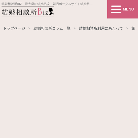
結婚相談所BIZ 最大級の結婚相談・婚活ポータルサイト
結婚相談所事業者情報や婚活お見合いの悩み、対策を紹介します。
MENU
トップページ
結婚相談所コラム一覧
結婚相談所利用にあたって
第