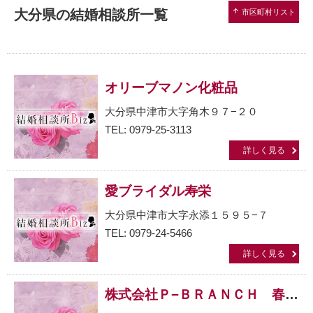
大分県の結婚相談所一覧
arrow_upward
市区町村リスト
オリーブマノン化粧品
大分県中津市大字角木９７−２０
TEL: 0979-25-3113
詳しく見る
愛ブライダル寿栄
大分県中津市大字永添１５９５−７
TEL: 0979-24-5466
詳しく見る
株式会社Ｐ−ＢＲＡＮＣＨ 春ｋｏｉ館