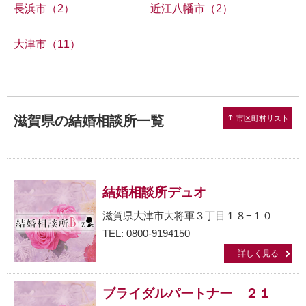
長浜市（2）
近江八幡市（2）
大津市（11）
滋賀県の結婚相談所一覧
arrow_upward
市区町村リスト
結婚相談所デュオ
滋賀県大津市大将軍３丁目１８−１０
TEL: 0800-9194150
詳しく見る
ブライダルパートナー ２１