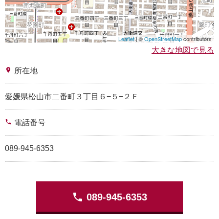
Leaflet
| ©
OpenStreetMap
contributors
大きな地図で見る
place
所在地
愛媛県松山市二番町３丁目６−５−２Ｆ
phone
電話番号
089-945-6353
phone
089-945-6353