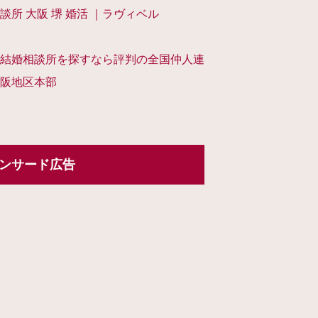
談所 大阪 堺 婚活 ｜ラヴィベル
結婚相談所を探すなら評判の全国仲人連
阪地区本部
ンサード広告