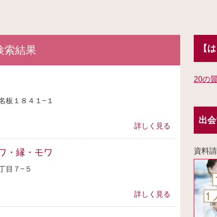
【は
検索結果
20の
名板１８４１−１
出会
詳しく見る
資料請
ワ・縁・モワ
丁目７−５
詳しく見る