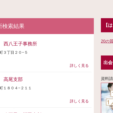
【は
所検索結果
20の
 西八王子事務所
町３丁目２０−５
出会
詳しく見る
資料請
 高尾支部
町１８０４−２１１
詳しく見る