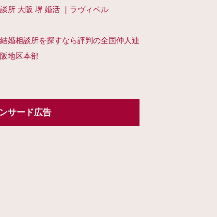
談所 大阪 堺 婚活 ｜ラヴィベル
結婚相談所を探すなら評判の全国仲人連
阪地区本部
ンサード広告