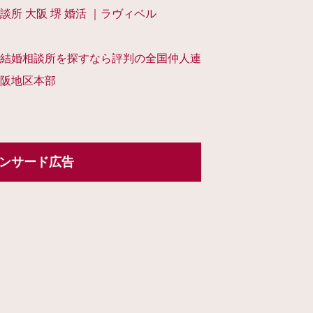
談所 大阪 堺 婚活 ｜ラヴィベル
結婚相談所を探すなら評判の全国仲人連
阪地区本部
ンサード広告