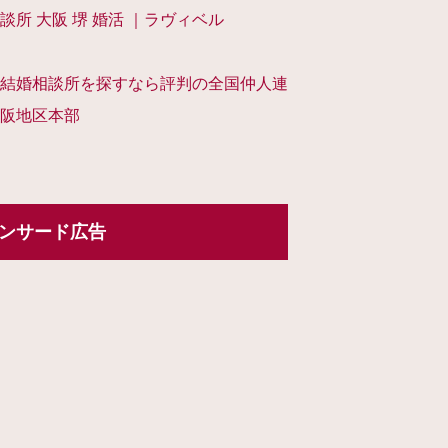
談所 大阪 堺 婚活 ｜ラヴィベル
結婚相談所を探すなら評判の全国仲人連
阪地区本部
ンサード広告