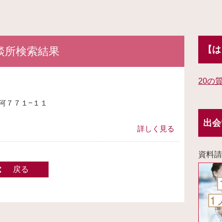
【は
談所検索結果
20の
河７７１−１１
出会
詳しく見る
資料請
戻る