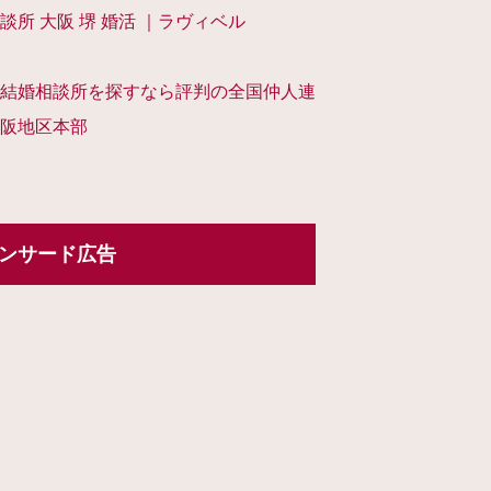
談所 大阪 堺 婚活 ｜ラヴィベル
結婚相談所を探すなら評判の全国仲人連
阪地区本部
ンサード広告