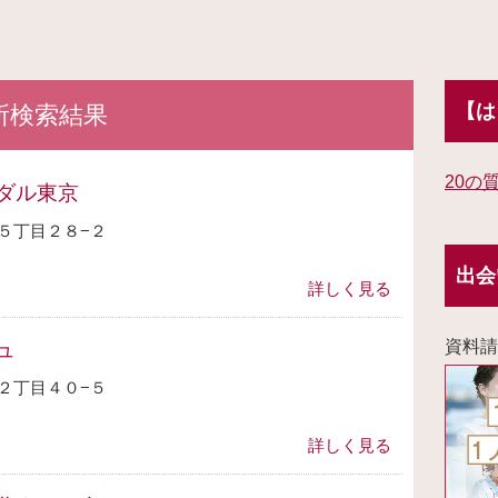
【は
所検索結果
20の
ダル東京
５丁目２８−２
出会
詳しく見る
資料請
ュ
２丁目４０−５
詳しく見る