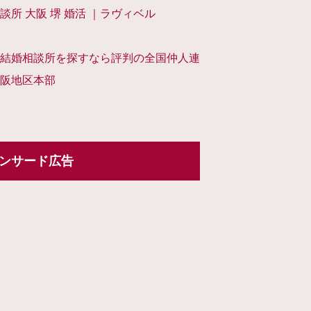
談所 大阪 堺 婚活 ｜ラヴィベル
結婚相談所を探すなら評判の全国仲人連
阪地区本部
ンサード広告