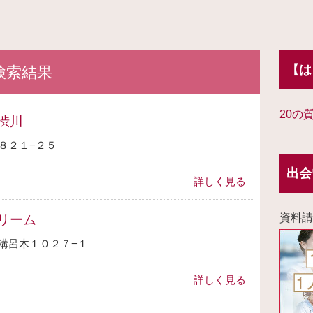
【は
検索結果
20の
渋川
８２１−２５
出会
詳しく見る
資料請
リーム
溝呂木１０２７−１
詳しく見る