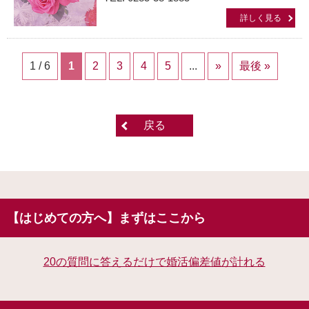
詳しく見る
1 / 6
1
2
3
4
5
...
»
最後 »
戻る
【はじめての方へ】まずはここから
20の質問に答えるだけで婚活偏差値が計れる