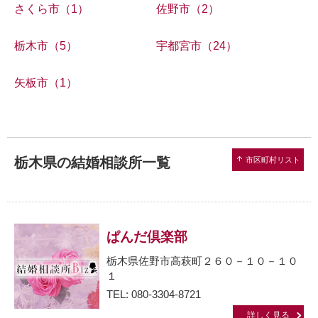
さくら市（1）
佐野市（2）
栃木市（5）
宇都宮市（24）
矢板市（1）
栃木県の結婚相談所一覧
arrow_upward
市区町村リスト
ぱんだ倶楽部
栃木県佐野市高萩町２６０－１０－１０
１
TEL: 080-3304-8721
詳しく見る