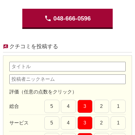
phone
048-666-0596
クチコミを投稿する
評価（任意の点数をクリック）
総合
5
4
3
2
1
サービス
5
4
3
2
1