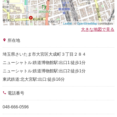
Leaflet
| ©
OpenStreetMap
contributors
大きな地図で見る
place
所在地
埼玉県さいたま市大宮区大成町３丁目２８４
ニューシャトル:鉄道博物館駅:出口1:徒歩1分
ニューシャトル:鉄道博物館駅:出口2:徒歩1分
東武鉄道:北大宮駅:出口:徒歩16分
phone
電話番号
048-666-0596