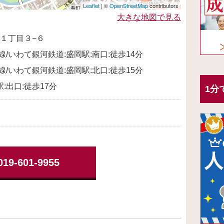
Leaflet
| ©
OpenStreetMap
contributors
大きな地図で見る
１丁目３−６
幹線/いわて銀河鉄道:盛岡駅:南口:徒歩14分
幹線/いわて銀河鉄道:盛岡駅:北口:徒歩15分
:出口:徒歩17分
1分
019-601-9955