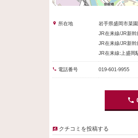
place
所在地
岩手県盛岡市菜園
JR在来線/JR新
JR在来線/JR新
JR在来線:上盛岡駅
phone
電話番号
019-601-9955
phone
クチコミを投稿する