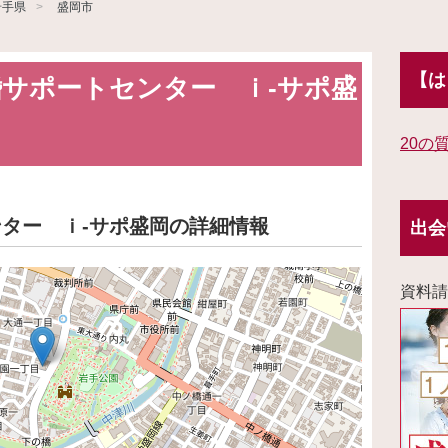
岩手県
盛岡市
【は
サポートセンター ｉ‐サポ盛
20の
ター ｉ‐サポ盛岡の詳細情報
出会
資料請