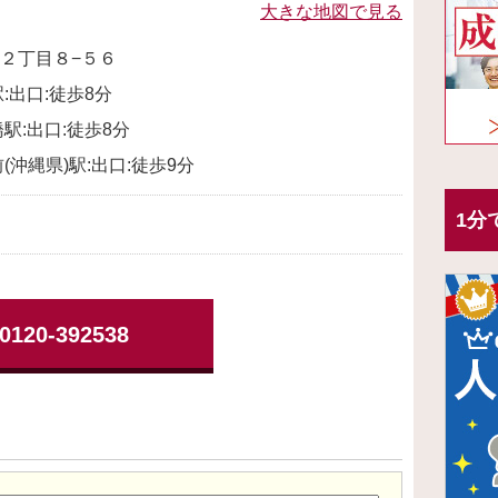
大きな地図で見る
２丁目８−５６
:出口:徒歩8分
駅:出口:徒歩8分
(沖縄県)駅:出口:徒歩9分
1分
0120-392538