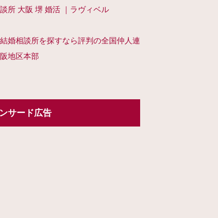
談所 大阪 堺 婚活 ｜ラヴィベル
結婚相談所を探すなら評判の全国仲人連
阪地区本部
ンサード広告