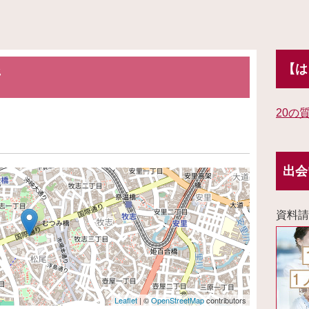
【は
所
20の
出会
資料請
Leaflet
| ©
OpenStreetMap
contributors