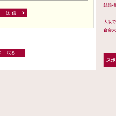
結婚相
送 信
大阪で
合会大
戻る
スポ