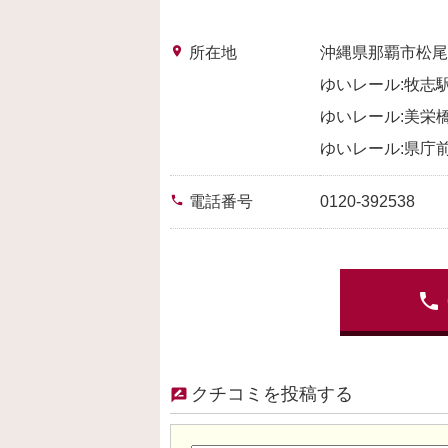
place
所在地
沖縄県那覇市松尾
ゆいレール:牧志駅
ゆいレール:美栄橋
ゆいレール:県庁前
phone
電話番号
0120-392538
phone
クチコミを投稿する