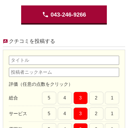
phone
043-246-9266
クチコミを投稿する
評価（任意の点数をクリック）
総合
5
4
3
2
1
サービス
5
4
3
2
1