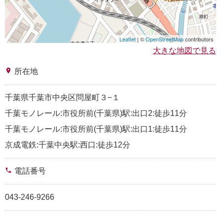
Leaflet
| ©
OpenStreetMap
contributors
大きな地図で見る
place
所在地
千葉県千葉市中央区問屋町３−１
千葉モノレール:市役所前(千葉県)駅:出口2:徒歩11分
千葉モノレール:市役所前(千葉県)駅:出口1:徒歩11分
京成電鉄:千葉中央駅:西口:徒歩12分
phone
電話番号
043-246-9266