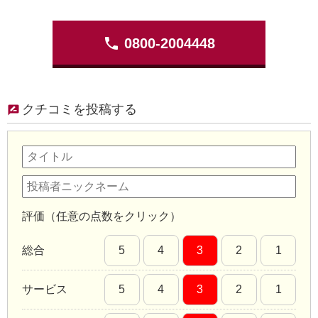
phone
0800-2004448
クチコミを投稿する
評価（任意の点数をクリック）
総合
5
4
3
2
1
サービス
5
4
3
2
1