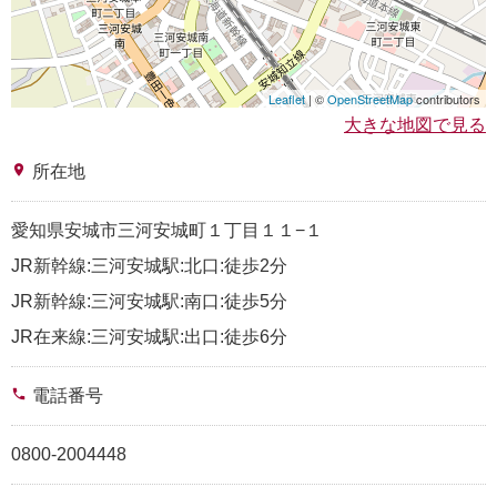
Leaflet
| ©
OpenStreetMap
contributors
大きな地図で見る
place
所在地
愛知県安城市三河安城町１丁目１１−１
JR新幹線:三河安城駅:北口:徒歩2分
JR新幹線:三河安城駅:南口:徒歩5分
JR在来線:三河安城駅:出口:徒歩6分
phone
電話番号
0800-2004448