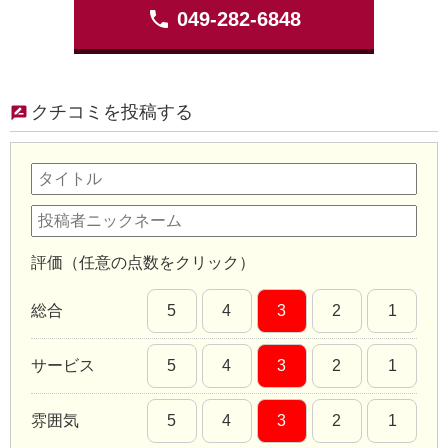
phone
049-282-6848
クチコミを投稿する
評価（任意の点数をクリック）
総合
5
4
3
2
1
サービス
5
4
3
2
1
雰囲気
5
4
3
2
1