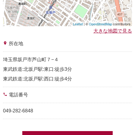
Leaflet
| ©
OpenStreetMap
contributors
大きな地図で見る
place
所在地
埼玉県坂戸市芦山町７−４
東武鉄道:北坂戸駅:東口:徒歩3分
東武鉄道:北坂戸駅:西口:徒歩4分
phone
電話番号
049-282-6848