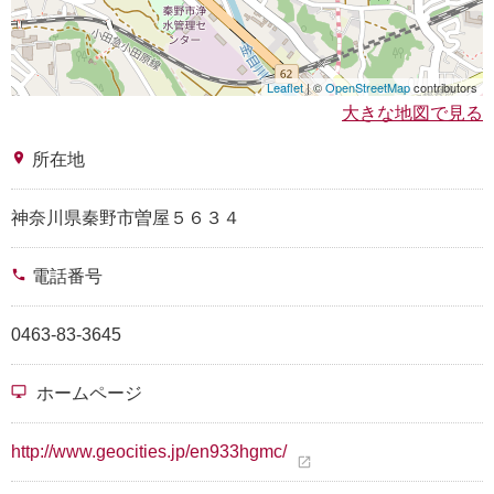
Leaflet
| ©
OpenStreetMap
contributors
大きな地図で見る
place
所在地
神奈川県秦野市曽屋５６３４
phone
電話番号
0463-83-3645
desktop_windows
ホームページ
http://www.geocities.jp/en933hgmc/
open_in_new