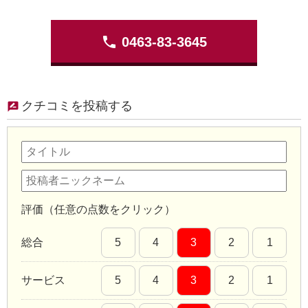
phone
0463-83-3645
クチコミを投稿する
評価（任意の点数をクリック）
総合
5
4
3
2
1
サービス
5
4
3
2
1