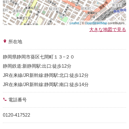
Leaflet
| ©
OpenStreetMap
contributors
大きな地図で見る
place
所在地
静岡県静岡市葵区七間町１３−２０
静岡鉄道:新静岡駅:出口:徒歩12分
JR在来線/JR新幹線:静岡駅:北口:徒歩12分
JR在来線/JR新幹線:静岡駅:南口:徒歩14分
phone
電話番号
0120-417522