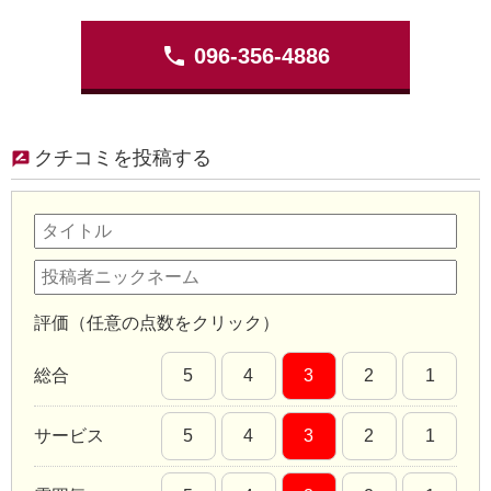
phone
096-356-4886
クチコミを投稿する
評価（任意の点数をクリック）
総合
5
4
3
2
1
サービス
5
4
3
2
1