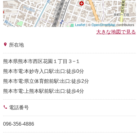
Leaflet
| ©
OpenStreetMap
contributors
大きな地図で見る
place
所在地
熊本県熊本市西区花園１丁目３−１
熊本市電:本妙寺入口駅:出口:徒歩0分
熊本市電:県立体育館前駅:出口:徒歩2分
熊本市電:上熊本駅前駅:出口:徒歩4分
phone
電話番号
096-356-4886