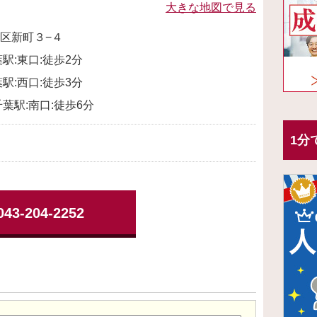
大きな地図で見る
区新町３−４
駅:東口:徒歩2分
駅:西口:徒歩3分
葉駅:南口:徒歩6分
1分
043-204-2252