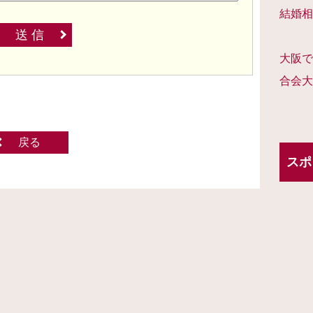
結婚相
送 信
大阪で
合会大
戻る
スポ