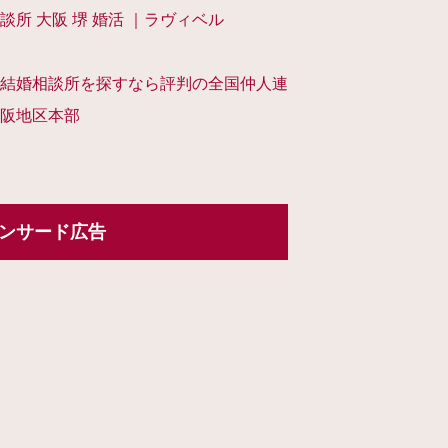
談所 大阪 堺 婚活 ｜ラヴィベル
結婚相談所を探すなら評判の全国仲人連
阪地区本部
ンサード広告