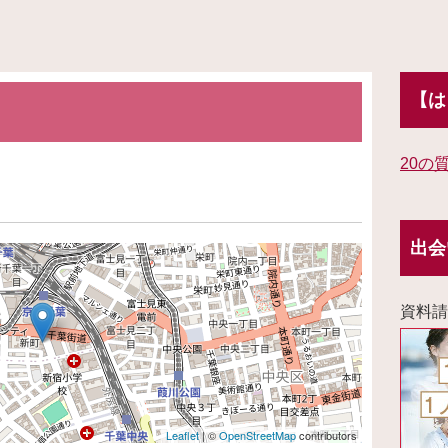
【は
20の
出会
資料請
Leaflet
| ©
OpenStreetMap
contributors