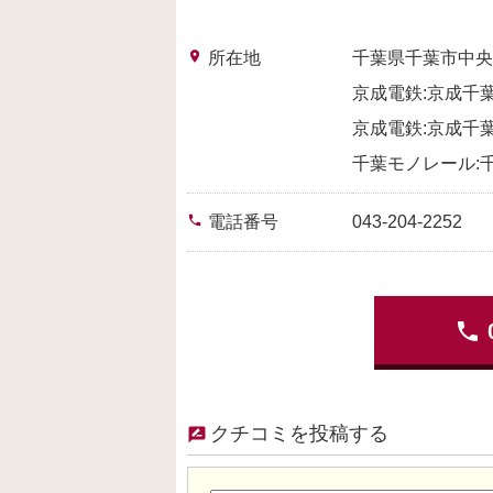
place
所在地
千葉県千葉市中央
京成電鉄:京成千葉
京成電鉄:京成千葉
千葉モノレール:千
phone
電話番号
043-204-2252
phone
クチコミを投稿する