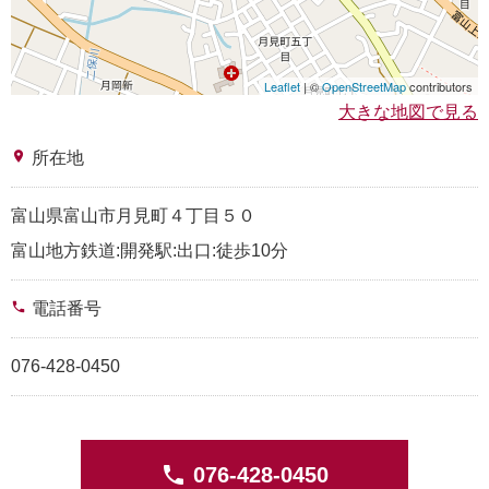
Leaflet
| ©
OpenStreetMap
contributors
大きな地図で見る
place
所在地
富山県富山市月見町４丁目５０
富山地方鉄道:開発駅:出口:徒歩10分
phone
電話番号
076-428-0450
phone
076-428-0450