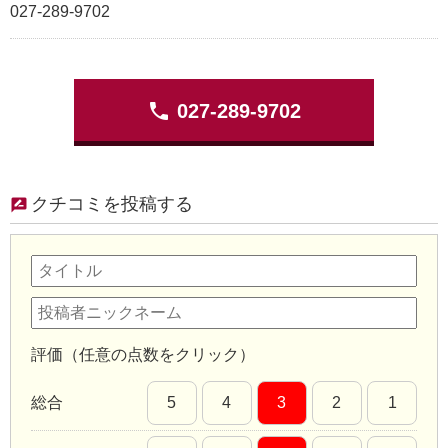
027-289-9702
phone
027-289-9702
クチコミを投稿する
評価（任意の点数をクリック）
総合
5
4
3
2
1