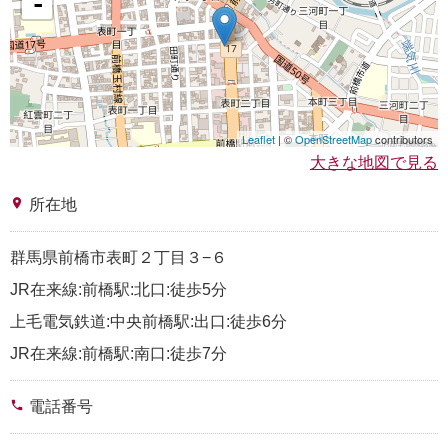
-
Leaflet
| ©
OpenStreetMap
contributors
大きな地図で見る
place
所在地
群馬県前橋市表町２丁目３−６
JR在来線:前橋駅:北口:徒歩5分
上毛電気鉄道:中央前橋駅:出口:徒歩6分
JR在来線:前橋駅:南口:徒歩7分
phone
電話番号