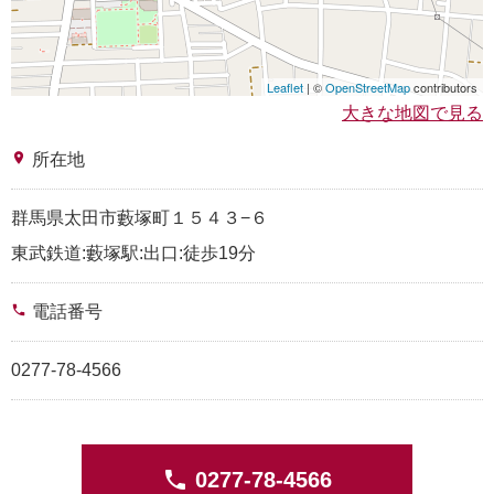
Leaflet
| ©
OpenStreetMap
contributors
大きな地図で見る
place
所在地
群馬県太田市藪塚町１５４３−６
東武鉄道:藪塚駅:出口:徒歩19分
phone
電話番号
0277-78-4566
phone
0277-78-4566