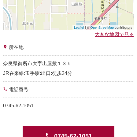
Leaflet
| ©
OpenStreetMap
contributors
大きな地図で見る
place
所在地
奈良県御所市大字出屋敷１３５
JR在来線:玉手駅:出口:徒歩24分
phone
電話番号
0745-62-1051
phone
0745-62-1051