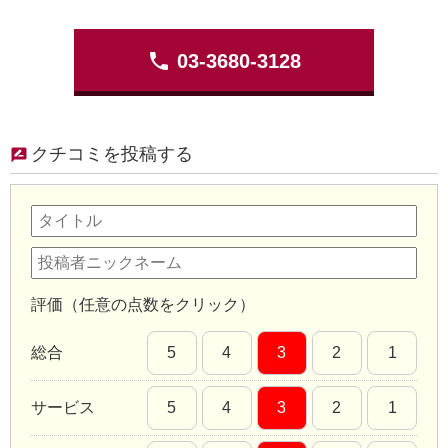
phone
03-3680-3128
クチコミを投稿する
評価（任意の点数をクリック）
総合
5
4
3
2
1
サービス
5
4
3
2
1