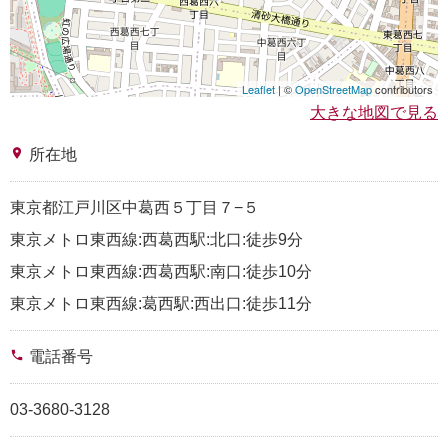
Leaflet
| ©
OpenStreetMap
contributors
大きな地図で見る
place
所在地
東京都江戸川区中葛西５丁目７−５
東京メトロ東西線:西葛西駅:北口:徒歩9分
東京メトロ東西線:西葛西駅:南口:徒歩10分
東京メトロ東西線:葛西駅:西出口:徒歩11分
phone
電話番号
03-3680-3128