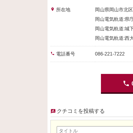
place
所在地
岡山県岡山市北区
岡山電気軌道:県庁
岡山電気軌道:城下
岡山電気軌道:西大
phone
電話番号
086-221-7222
phone
クチコミを投稿する