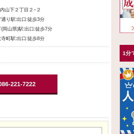
内山下２丁目２−２
通り駅:出口:徒歩3分
(岡山県)駅:出口:徒歩7分
寺町駅:出口:徒歩8分
1分
086-221-7222