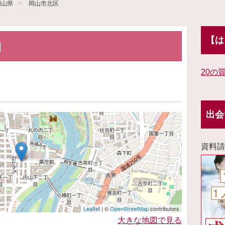
岡山県
岡山市北区
【は
山
20の
出会
資料請
Leaflet
| ©
OpenStreetMap
contributors
大きな地図で見る