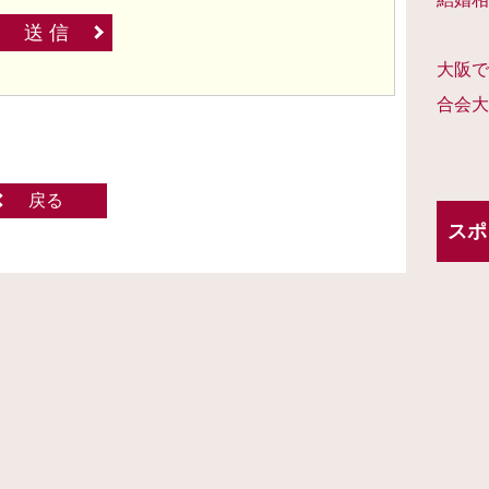
送 信
大阪で
合会大
戻る
スポ