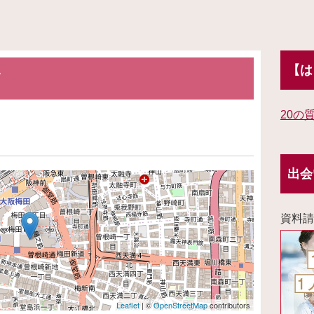
【は
フ
20の
出会
資料請
Leaflet
| ©
OpenStreetMap
contributors