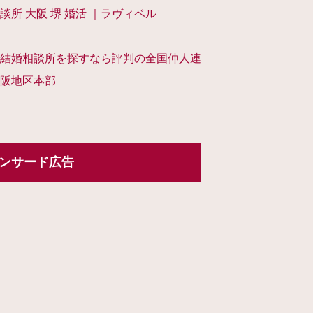
談所 大阪 堺 婚活 ｜ラヴィベル
結婚相談所を探すなら評判の全国仲人連
阪地区本部
ンサード広告