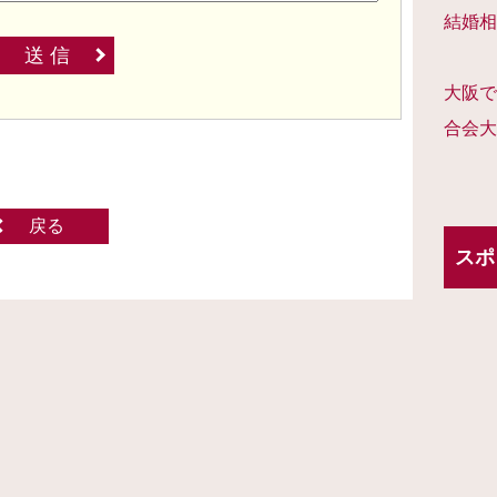
結婚相
送 信
大阪で
合会大
戻る
スポ