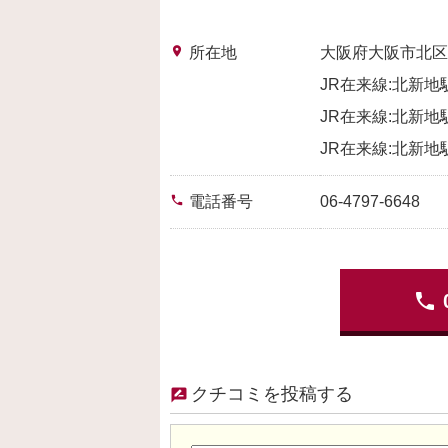
place
所在地
大阪府大阪市北区
JR在来線:北新地駅:
JR在来線:北新地駅:
JR在来線:北新地駅:
phone
電話番号
06-4797-6648
phone
クチコミを投稿する