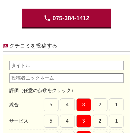
phone
075-384-1412
クチコミを投稿する
評価（任意の点数をクリック）
総合
5
4
3
2
1
サービス
5
4
3
2
1