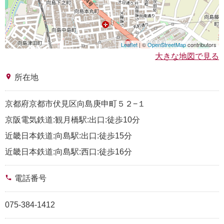
Leaflet
| ©
OpenStreetMap
contributors
大きな地図で見る
place
所在地
京都府京都市伏見区向島庚申町５２−１
京阪電気鉄道:観月橋駅:出口:徒歩10分
近畿日本鉄道:向島駅:出口:徒歩15分
近畿日本鉄道:向島駅:西口:徒歩16分
phone
電話番号
075-384-1412