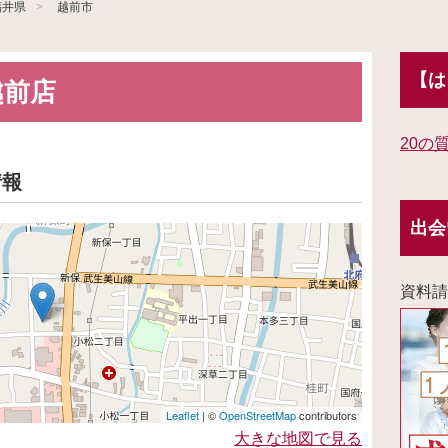
福井県
越前市
【は
越前店
20の
情報
出会
資料請
Leaflet
| ©
OpenStreetMap
contributors
大きな地図で見る