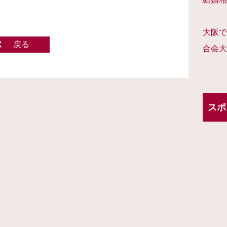
大阪で
戻る
合会大
スポ