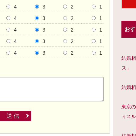
4
3
2
1
4
3
2
1
おす
4
3
2
1
4
3
2
1
4
3
2
1
結婚相
ス」
結婚相
東京の
送 信
ィスル
結婚相