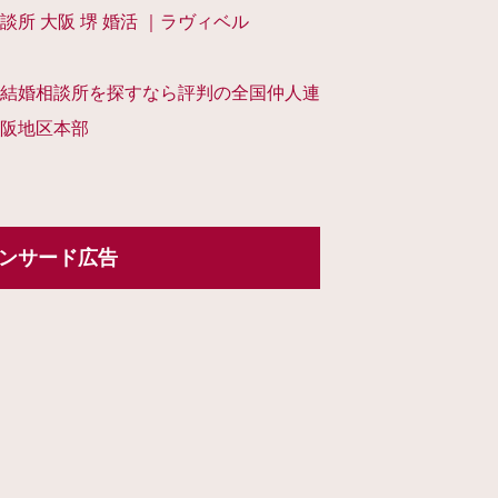
談所 大阪 堺 婚活 ｜ラヴィベル
結婚相談所を探すなら評判の全国仲人連
阪地区本部
ンサード広告