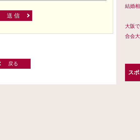
結婚相
送 信
大阪で
合会大
戻る
スポ