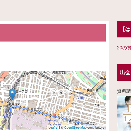
【は
20の
出会
資料請
Leaflet
| ©
OpenStreetMap
contributors