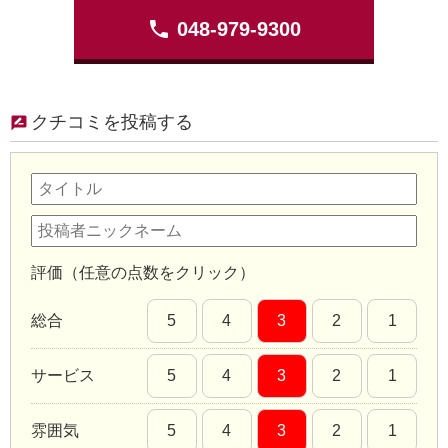
phone
048-979-9300
クチコミを投稿する
評価（任意の点数をクリック）
総合
5
4
3
2
1
サービス
5
4
3
2
1
雰囲気
5
4
3
2
1