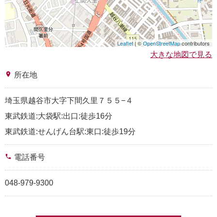
Leaflet
| ©
OpenStreetMap
contributors
大きな地図で見る
place
所在地
埼玉県越谷市大字下間久里７５５−４
東武鉄道:大袋駅:出口:徒歩16分
東武鉄道:せんげん台駅:東口:徒歩19分
phone
電話番号
048-979-9300