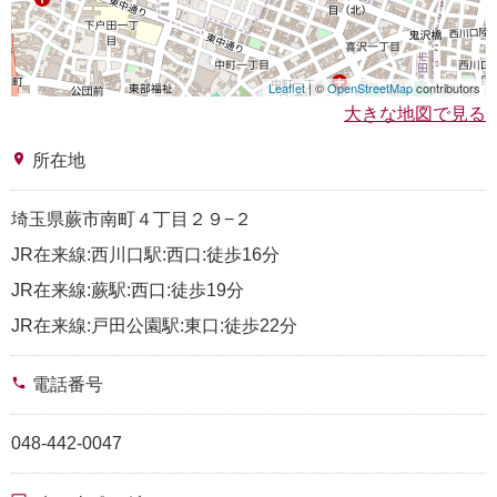
Leaflet
| ©
OpenStreetMap
contributors
大きな地図で見る
place
所在地
埼玉県蕨市南町４丁目２９−２
JR在来線:西川口駅:西口:徒歩16分
JR在来線:蕨駅:西口:徒歩19分
JR在来線:戸田公園駅:東口:徒歩22分
phone
電話番号
048-442-0047