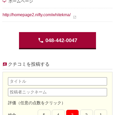
desktop_windows
ホームページ
http://homepage2.nifty.com/whitekma/
open_in_new
phone
048-442-0047
クチコミを投稿する
評価（任意の点数をクリック）