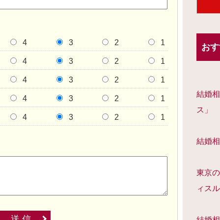
4
3
2
1
おす
4
3
2
1
4
3
2
1
結婚相
4
3
2
1
ス」
4
3
2
1
結婚相
東京の
ィスル
送 信
結婚相