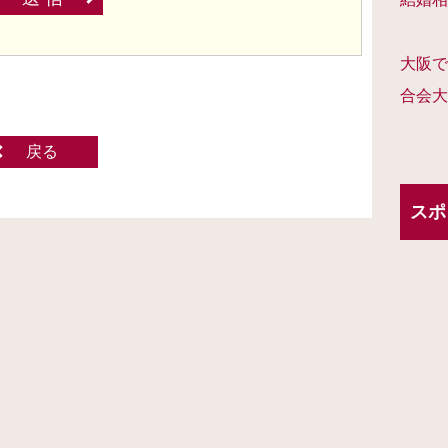
大阪で
合会大
戻る
スポ