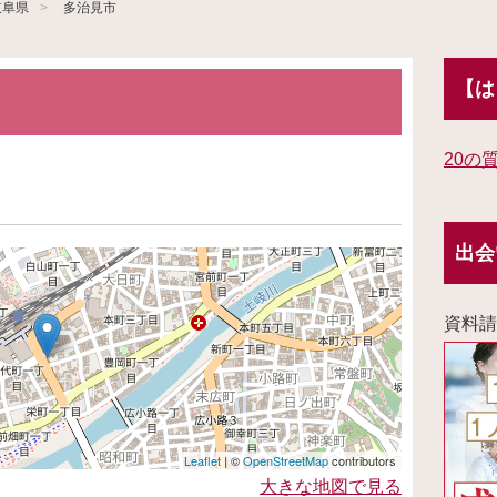
岐阜県
多治見市
【は
20の
出会
資料請
Leaflet
| ©
OpenStreetMap
contributors
大きな地図で見る