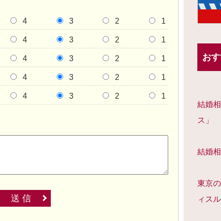
4
3
2
1
4
3
2
1
おす
4
3
2
1
4
3
2
1
4
3
2
1
結婚相
ス」
結婚相
東京の
送 信
ィスル