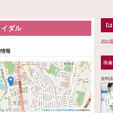
【は
ライダル
20の
細情報
出会
資料請
Leaflet
| ©
OpenStreetMap
contributors