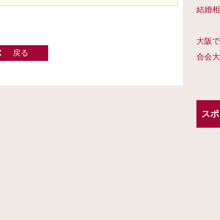
結婚相
大阪で
戻る
合会大
スポ