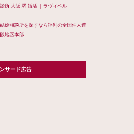
談所 大阪 堺 婚活 ｜ラヴィベル
結婚相談所を探すなら評判の全国仲人連
阪地区本部
ンサード広告