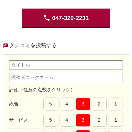
phone
047-320-2231
クチコミを投稿する
評価（任意の点数をクリック）
総合
5
4
3
2
1
サービス
5
4
3
2
1