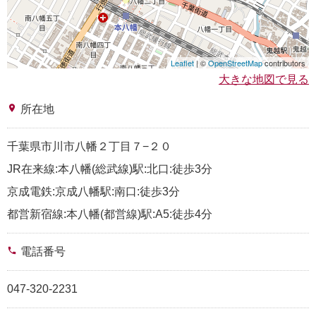
Leaflet
| ©
OpenStreetMap
contributors
大きな地図で見る
place
所在地
千葉県市川市八幡２丁目７−２０
JR在来線:本八幡(総武線)駅:北口:徒歩3分
京成電鉄:京成八幡駅:南口:徒歩3分
都営新宿線:本八幡(都営線)駅:A5:徒歩4分
phone
電話番号
047-320-2231