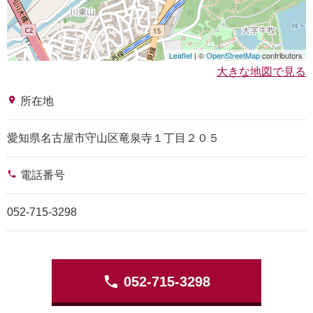
Leaflet
| ©
OpenStreetMap
contributors
大きな地図で見る
place
所在地
愛知県名古屋市守山区竜泉寺１丁目２０５
phone
電話番号
052-715-3298
phone
052-715-3298