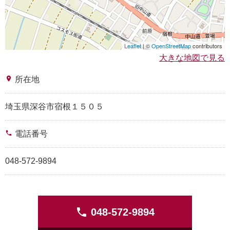
Leaflet
| ©
OpenStreetMap
contributors
大きな地図で見る
place
所在地
埼玉県深谷市宿根１５０５
phone
電話番号
048-572-9894
phone
048-572-9894