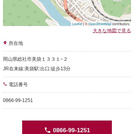
Leaflet
| ©
OpenStreetMap
contributors
大きな地図で見る
place
所在地
岡山県総社市美袋１３３１−２
JR在来線:美袋駅:出口:徒歩13分
phone
電話番号
0866-99-1251
phone
0866-99-1251