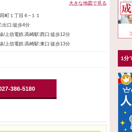
大きな地図で見る
田町１丁目６−１１
:出口:徒歩4分
線/上信電鉄:高崎駅:西口:徒歩12分
線/上信電鉄:高崎駅:東口:徒歩13分
1分
027-386-5180