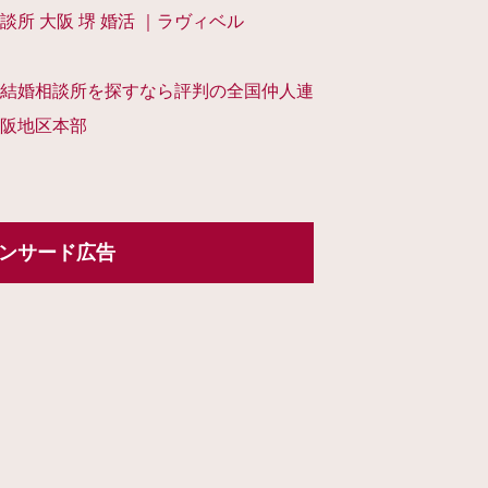
談所 大阪 堺 婚活 ｜ラヴィベル
結婚相談所を探すなら評判の全国仲人連
阪地区本部
ンサード広告