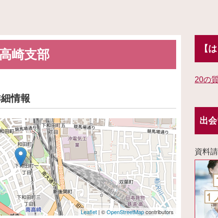
【は
高崎支部
20の
詳細情報
出会
資料請
Leaflet
| ©
OpenStreetMap
contributors