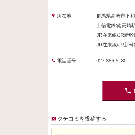
place
所在地
群馬県高崎市下和
上信電鉄:南高崎駅
JR在来線/JR新幹
JR在来線/JR新幹
phone
電話番号
027-386-5180
phone
クチコミを投稿する