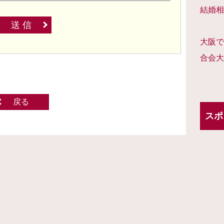
結婚相
送 信
大阪で
合会大
戻る
スポ