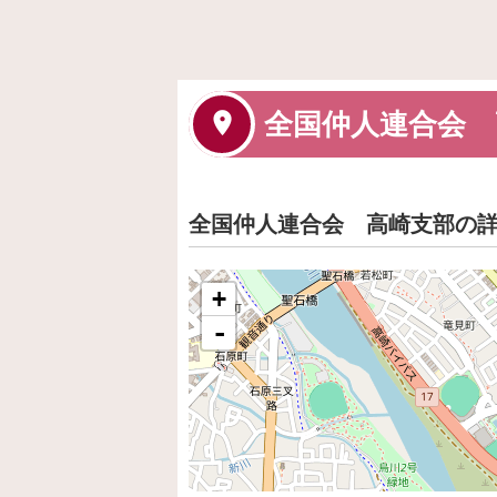
全国仲人連合会 
全国仲人連合会 高崎支部の
+
-