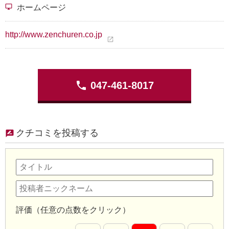
desktop_windows
ホームページ
http://www.zenchuren.co.jp
open_in_new
phone
047-461-8017
クチコミを投稿する
評価（任意の点数をクリック）