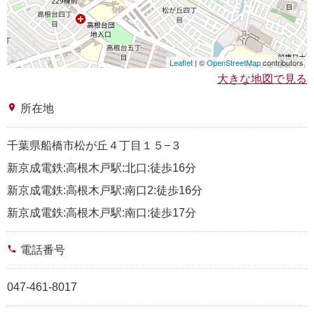
Leaflet
| ©
OpenStreetMap
contributors
大きな地図で見る
place
所在地
千葉県船橋市松が丘４丁目１５−３
新京成電鉄:高根木戸駅:北口:徒歩16分
新京成電鉄:高根木戸駅:南口2:徒歩16分
新京成電鉄:高根木戸駅:南口:徒歩17分
phone
電話番号
047-461-8017