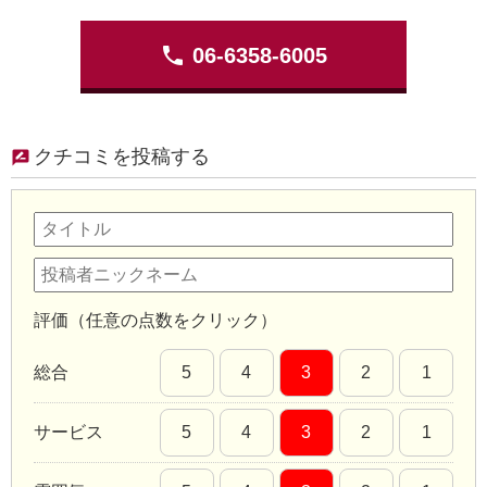
phone
06-6358-6005
クチコミを投稿する
評価（任意の点数をクリック）
総合
5
4
3
2
1
サービス
5
4
3
2
1