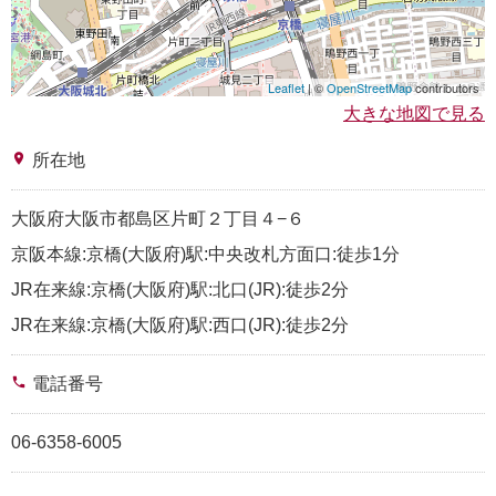
Leaflet
| ©
OpenStreetMap
contributors
大きな地図で見る
place
所在地
大阪府大阪市都島区片町２丁目４−６
京阪本線:京橋(大阪府)駅:中央改札方面口:徒歩1分
JR在来線:京橋(大阪府)駅:北口(JR):徒歩2分
JR在来線:京橋(大阪府)駅:西口(JR):徒歩2分
phone
電話番号
06-6358-6005