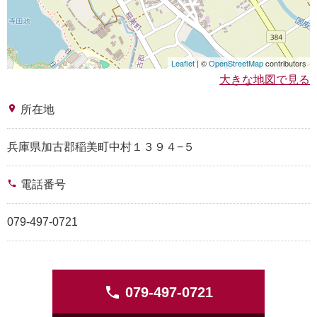
Leaflet
| ©
OpenStreetMap
contributors
大きな地図で見る
place
所在地
兵庫県加古郡稲美町中村１３９４−５
phone
電話番号
079-497-0721
phone
079-497-0721