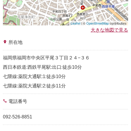
Leaflet
| ©
OpenStreetMap
contributors
大きな地図で見る
place
所在地
福岡県福岡市中央区平尾３丁目２４−３６
西日本鉄道:西鉄平尾駅:出口:徒歩10分
七隈線:薬院大通駅:1:徒歩10分
七隈線:薬院大通駅:2:徒歩11分
phone
電話番号
092-526-8851