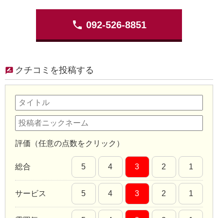
phone
092-526-8851
クチコミを投稿する
評価（任意の点数をクリック）
総合
5
4
3
2
1
サービス
5
4
3
2
1