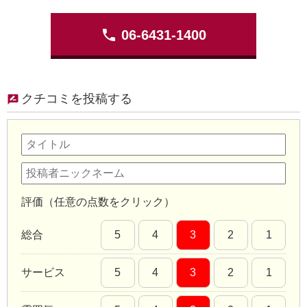
phone
06-6431-1400
クチコミを投稿する
評価（任意の点数をクリック）
総合
5
4
3
2
1
サービス
5
4
3
2
1