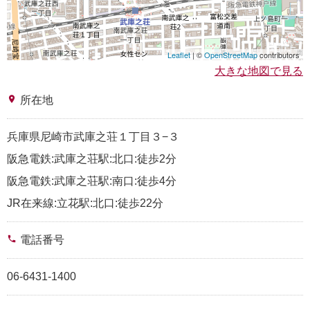
Leaflet
| ©
OpenStreetMap
contributors
大きな地図で見る
place
所在地
兵庫県尼崎市武庫之荘１丁目３−３
阪急電鉄:武庫之荘駅:北口:徒歩2分
阪急電鉄:武庫之荘駅:南口:徒歩4分
JR在来線:立花駅:北口:徒歩22分
phone
電話番号
06-6431-1400