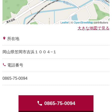
Leaflet
| ©
OpenStreetMap
contributors
大きな地図で見る
place
所在地
岡山県笠岡市吉浜１００４−１
phone
電話番号
0865-75-0094
phone
0865-75-0094