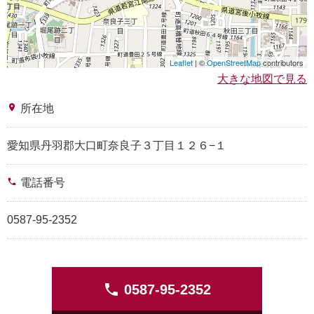
Leaflet
| ©
OpenStreetMap
contributors
大きな地図で見る
place
所在地
愛知県丹羽郡大口町奈良子３丁目１２６−１
phone
電話番号
0587-95-2352
phone
0587-95-2352