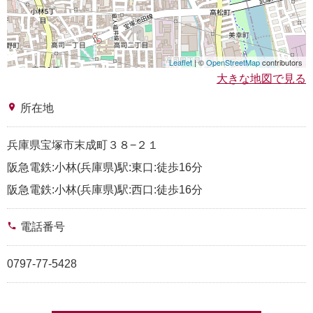
Leaflet
| ©
OpenStreetMap
contributors
大きな地図で見る
place
所在地
兵庫県宝塚市末成町３８−２１
阪急電鉄:小林(兵庫県)駅:東口:徒歩16分
阪急電鉄:小林(兵庫県)駅:西口:徒歩16分
phone
電話番号
0797-77-5428