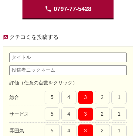
phone
0797-77-5428
クチコミを投稿する
評価（任意の点数をクリック）
総合
5
4
3
2
1
サービス
5
4
3
2
1
雰囲気
5
4
3
2
1